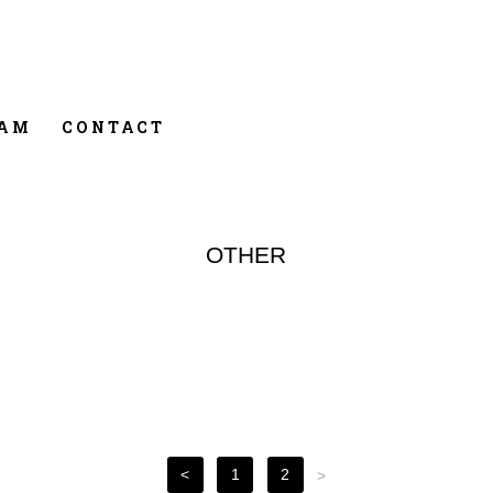
RAM
CONTACT
OTHER
<
1
2
>