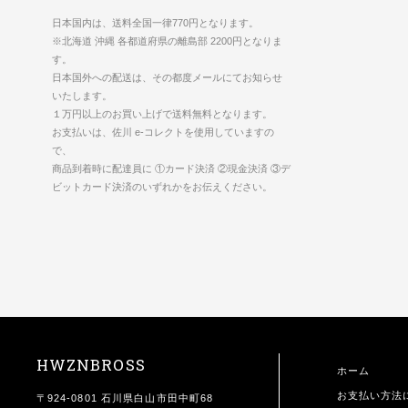
日本国内は、送料全国一律770円となります。
※北海道 沖縄 各都道府県の離島部 2200円となりま
す。
日本国外への配送は、その都度メールにてお知らせ
いたします。
１万円以上のお買い上げで送料無料となります。
お支払いは、佐川 e-コレクトを使用していますの
で、
商品到着時に配達員に ①カード決済 ②現金決済 ③デ
ビットカード決済のいずれかをお伝えください。
HWZNBROSS
ホーム
お支払い方法
〒924-0801 石川県白山市田中町68