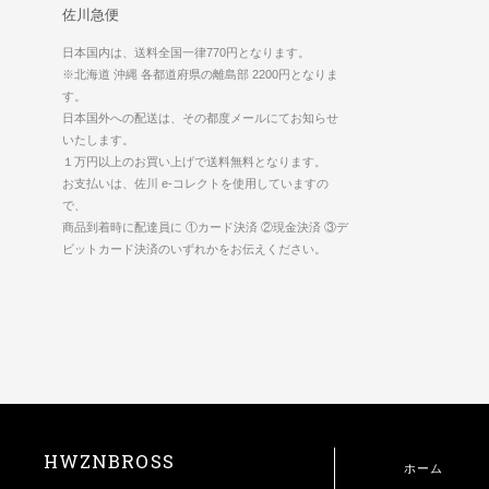
佐川急便
日本国内は、送料全国一律770円となります。
※北海道 沖縄 各都道府県の離島部 2200円となりま
す。
日本国外への配送は、その都度メールにてお知らせ
いたします。
１万円以上のお買い上げで送料無料となります。
お支払いは、佐川 e-コレクトを使用していますの
で、
商品到着時に配達員に ①カード決済 ②現金決済 ③デ
ビットカード決済のいずれかをお伝えください。
HWZNBROSS
ホーム