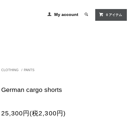
My account
0 アイテム
CLOTHING
/
PANTS
German cargo shorts
25,300円(税2,300円)