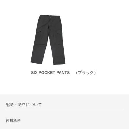
ラック）
SIX POCKET PANTS （ブラック）
SIX
配送・送料について
佐川急便