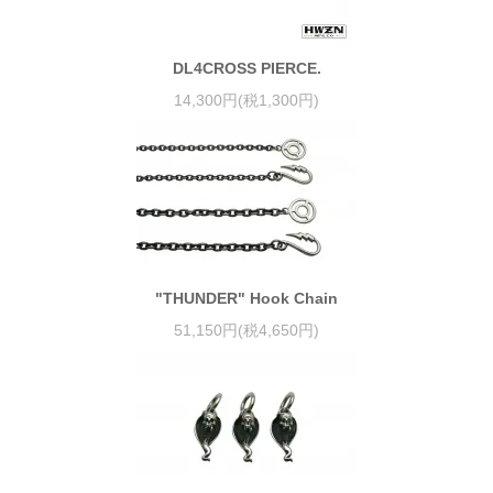
DL4CROSS PIERCE.
14,300円(税1,300円)
"THUNDER" Hook Chain
51,150円(税4,650円)