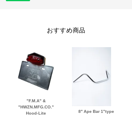
おすすめ商品
"F.M.A" &
"HWZN.MFG.CO."
8" Ape Bar 1"type
Hood-Lite