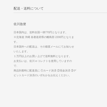
配送・送料について
佐川急便
日本国内は、送料全国一律770円となります。
※北海道 沖縄 各都道府県の離島部 2200円となりま
す。
日本国外への配送は、その都度メールにてお知らせ
いたします。
１万円以上のお買い上げで送料無料となります。
お支払いは、佐川 e-コレクトを使用していますの
で、
商品到着時に配達員に ①カード決済 ②現金決済 ③デ
ビットカード決済のいずれかをお伝えください。