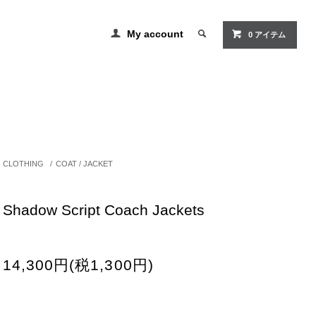
My account
0 アイテム
CLOTHING
/
COAT / JACKET
Shadow Script Coach Jackets
14,300円(税1,300円)