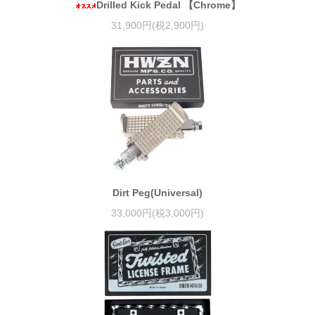
Drilled Kick Pedal 【Chrome】
31,900円(税2,900円)
Dirt Peg(Universal)
33,000円(税3,000円)