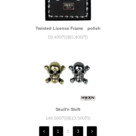
Twisted License Frame polish
59,400円(税5,400円)
Skull'n Shift
148,500円(税13,500円)
<
1
2
3
>