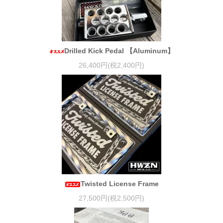
Drilled Kick Pedal 【Aluminum】
26,400円(税2,400円)
Twisted License Frame
27,500円(税2,500円)