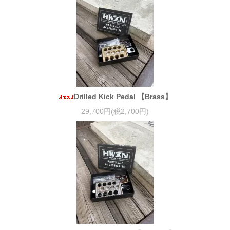
Drilled Kick Pedal 【Brass】
29,700円(税2,700円)